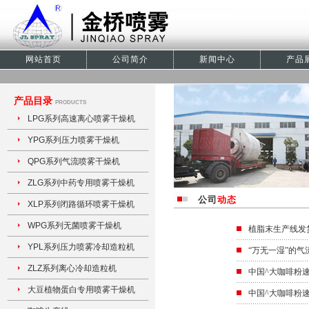
网站首页
公司简介
新闻中心
产品
产品目录
PRODUCTS
LPG系列高速离心喷雾干燥机
YPG系列压力喷雾干燥机
QPG系列气流喷雾干燥机
ZLG系列中药专用喷雾干燥机
公司
动态
XLP系列闭路循环喷雾干燥机
WPG系列无菌喷雾干燥机
植脂末生产线发
YPL系列压力喷雾冷却造粒机
“万无一湿”的气
ZLZ系列离心冷却造粒机
中国^大咖啡粉
大豆植物蛋白专用喷雾干燥机
中国^大咖啡粉